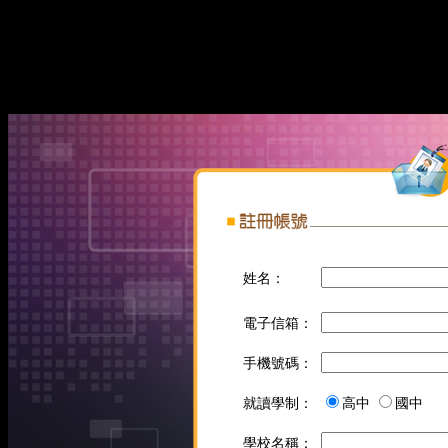
姓名
：
電子信箱
：
手機號碼
：
就讀學制：
高中
國中
學校名稱：